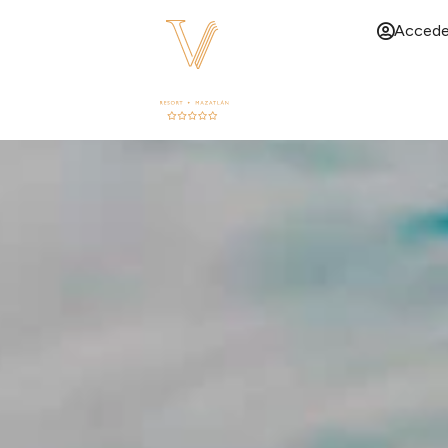
ES
Accede